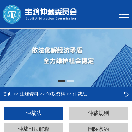


首页
>>
法规资料
>>
仲裁资料
>>
仲裁法
仲裁法
仲裁规则
仲裁司法解释
国际条约