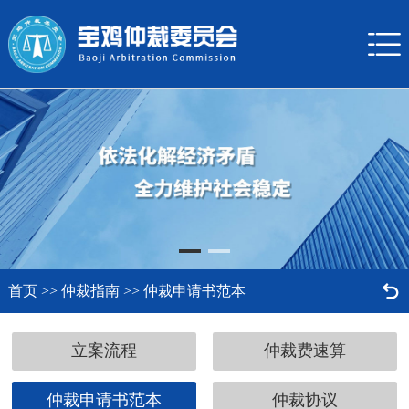


首页
>>
仲裁指南
>>
仲裁申请书范本
立案流程
仲裁费速算
仲裁申请书范本
仲裁协议