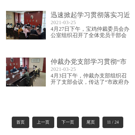
项。我委办公室主任李智慧、副
主任刘虎成，业务一部部长郑清
泉参加了座谈会。
迅速掀起学习贯彻落实习近
2021-03-25
平总书记来陕考察重要讲话
4月27日下午，宝鸡仲裁委员会办
重要...
公室组织召开了全体党员干部会
议，传达学习了习近平总书记来
陕考察重要讲话指示精神及市政
府办公室机关党委印发的“让党中
央放心、让人民群众满意的模范
仲裁办党支部学习贯彻“市
机关”创建通知。
2021-03-25
政府办公室2020年党风廉
4月3日下午，仲裁办支部组织召
政...
开了支部会议，传达了“市政府办
公室2020年党风廉政建设工作暨
推动‘两个责任’贯通联动一体落实
改革动员部署会”会议精神；
首页
上一页
下一页
尾页
11 / 24