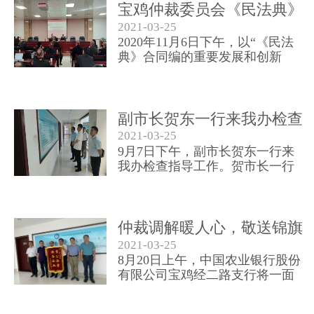
宝鸡仲裁委员会《民法典》
2021-03-25
培训仲裁员沙龙活动成功举
2020年11月6日下午，以“《民法
办
典》合同编的重要发展和创新
——合同编的深度解读”为主题的
仲裁员沙龙活动成功举办。本期
沙龙活动的主讲嘉宾是宝鸡文理
学院政法学院副院长、副教授、
副市长贺东一行来我办检查
宝鸡法学研究与服务中心研究室
2021-03-25
指导工作
主任、本会仲裁员吕晓伟。本会
9月7日下午，副市长贺东一行来
办公室业...
我办检查指导工作。贺市长一行
查看了仲裁委的办公环境，了解
了仲裁办案的主要流程，充分听
取了仲裁委秘书长李智慧代表仲
裁办班子关于今年仲裁工作、支
仲裁调解暖人心，敬送锦旗
部党建和以案促改工作进展情况
2021-03-25
表谢意
的汇报
8月20日上午，中国农业银行股份
有限公司宝鸡经二路支行将一面
写有“秉公办案 服务企业”的锦旗
送到宝鸡仲裁委员会。